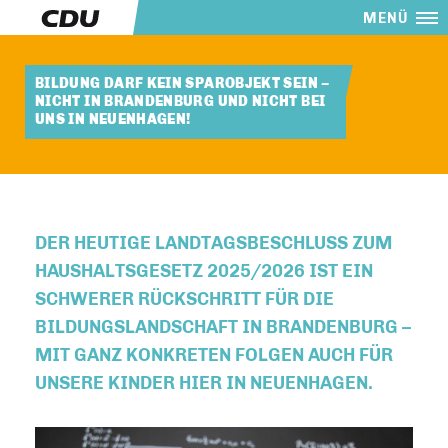
MENÜ
BILDUNG DARF KEIN SPAROBJEKT SEIN –
NICHT IN BRANDENBURG UND NICHT BEI
UNS IN NEUENHAGEN!
DER HEUTIGE LANDTAGSBESCHLUSS ZUM
HAUSHALTSGESETZ 2025/2026 IST EIN
SCHWERER RÜCKSCHRITT FÜR DIE
BILDUNGSLANDSCHAFT IN BRANDENBURG –
MIT GANZ KONKRETEN FOLGEN AUCH FÜR
UNSERE KINDER HIER IN NEUENHAGEN.